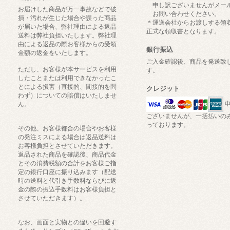
申し訳ございませんがメー
お届けした商品が万一事故などで破
お問い合わせください。
損・汚れが生じた場合や誤った商品
＊運送会社からお渡しする領
が届いた場合、弊社理由による返品
正式な領収書となります。
送料は弊社負担いたします。弊社理
由による返品の際お客様からの受領
銀行振込
金額の返金をいたします。
ご入金確認後、商品を発送致
ただし、お客様が本サービスを利用
す。
したことまたは利用できなかったこ
とによる損害（直接的、間接的を問
クレジット
わず）についての賠償はいたしませ
申
ん。
ございませんが、一括払いの
っております。
その他、お客様都合の場合やお客様
の発注ミスによる場合は返品送料は
お客様負担とさせていただきます。
返品された商品を確認後、商品代金
とその消費税額の合計をお客様ご指
定の銀行口座に振り込みます（配送
時の送料と代引き手数料ならびに返
金の際の振込手数料はお客様負担と
させていただきます）。
なお、画面と実物との違いを回避す