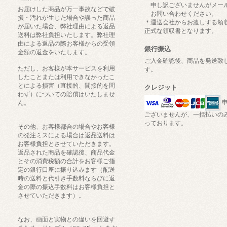
申し訳ございませんがメー
お届けした商品が万一事故などで破
お問い合わせください。
損・汚れが生じた場合や誤った商品
＊運送会社からお渡しする領
が届いた場合、弊社理由による返品
正式な領収書となります。
送料は弊社負担いたします。弊社理
由による返品の際お客様からの受領
銀行振込
金額の返金をいたします。
ご入金確認後、商品を発送致
ただし、お客様が本サービスを利用
す。
したことまたは利用できなかったこ
とによる損害（直接的、間接的を問
クレジット
わず）についての賠償はいたしませ
申
ん。
ございませんが、一括払いの
っております。
その他、お客様都合の場合やお客様
の発注ミスによる場合は返品送料は
お客様負担とさせていただきます。
返品された商品を確認後、商品代金
とその消費税額の合計をお客様ご指
定の銀行口座に振り込みます（配送
時の送料と代引き手数料ならびに返
金の際の振込手数料はお客様負担と
させていただきます）。
なお、画面と実物との違いを回避す