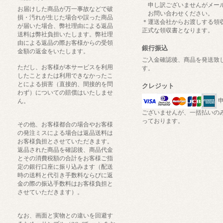
申し訳ございませんがメー
お届けした商品が万一事故などで破
お問い合わせください。
損・汚れが生じた場合や誤った商品
＊運送会社からお渡しする領
が届いた場合、弊社理由による返品
正式な領収書となります。
送料は弊社負担いたします。弊社理
由による返品の際お客様からの受領
銀行振込
金額の返金をいたします。
ご入金確認後、商品を発送致
ただし、お客様が本サービスを利用
す。
したことまたは利用できなかったこ
とによる損害（直接的、間接的を問
クレジット
わず）についての賠償はいたしませ
申
ん。
ございませんが、一括払いの
っております。
その他、お客様都合の場合やお客様
の発注ミスによる場合は返品送料は
お客様負担とさせていただきます。
返品された商品を確認後、商品代金
とその消費税額の合計をお客様ご指
定の銀行口座に振り込みます（配送
時の送料と代引き手数料ならびに返
金の際の振込手数料はお客様負担と
させていただきます）。
なお、画面と実物との違いを回避す