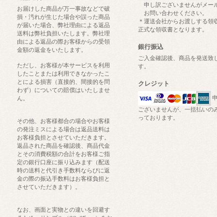
申し訳ございませんがメー
お届けした商品が万一事故などで破
お問い合わせください。
損・汚れが生じた場合や誤った商品
＊運送会社からお渡しする領
が届いた場合、弊社理由による返品
正式な領収書となります。
送料は弊社負担いたします。弊社理
由による返品の際お客様からの受領
銀行振込
金額の返金をいたします。
ご入金確認後、商品を発送致
ただし、お客様が本サービスを利用
す。
したことまたは利用できなかったこ
とによる損害（直接的、間接的を問
クレジット
わず）についての賠償はいたしませ
申
ん。
ございませんが、一括払いの
っております。
その他、お客様都合の場合やお客様
の発注ミスによる場合は返品送料は
お客様負担とさせていただきます。
返品された商品を確認後、商品代金
とその消費税額の合計をお客様ご指
定の銀行口座に振り込みます（配送
時の送料と代引き手数料ならびに返
金の際の振込手数料はお客様負担と
させていただきます）。
なお、画面と実物との違いを回避す