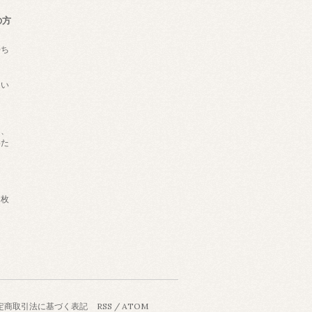
の方
持ち
ない
は、
いた
枚
定商取引法に基づく表記
RSS
/
ATOM