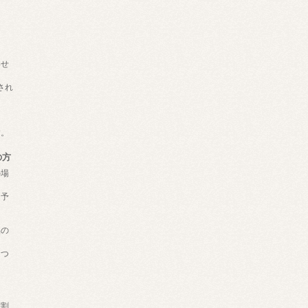
わせ
され
、
す。
の方
の場
用予
品の
おつ
学割