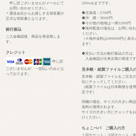
申し訳ございませんがメールにて
200cmまでです。
お問い合わせください。
◆北海道：2701円
＊運送会社からお渡しする領収書が
◆沖 縄：3500円
正式な領収書となります。
◆その他の地域は一律2200円
◆海外配送の場合は、お問い合
銀行振込
ください。
ご入金確認後、商品を発送致しま
（※海外送料は999999円と表示
す。
ます）
クレジット
◆支払い方法が銀行振込の方は
入金確認が出来次第の発送で
申し訳
ございませんが、一括払いのみとな
見本帳・紙製ファイルご購入
っております。
見本帳・紙製ファイルをご注文
合にチェックしてください。
（紙製ファイルは日本郵便を使
定です）
同梱の場合、サイズの大きい商
送料が適用されます。
サイズの大きい方にチェックを
けください。
ちょこぺパ ご購入の方
１回チケット・３回チケット・