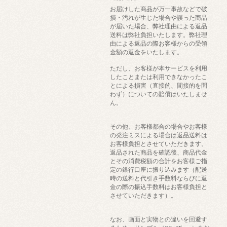
お届けした商品が万一事故などで破
損・汚れが生じた場合や誤った商品
が届いた場合、弊社理由による返品
送料は弊社負担いたします。弊社理
由による返品の際お客様からの受領
金額の返金をいたします。
ただし、お客様が本サービスを利用
したことまたは利用できなかったこ
とによる損害（直接的、間接的を問
わず）についての賠償はいたしませ
ん。
その他、お客様都合の場合やお客様
の発注ミスによる場合は返品送料は
お客様負担とさせていただきます。
返品された商品を確認後、商品代金
とその消費税額の合計をお客様ご指
定の銀行口座に振り込みます（配送
時の送料と代引き手数料ならびに返
金の際の振込手数料はお客様負担と
させていただきます）。
なお、画面と実物との違いを回避す