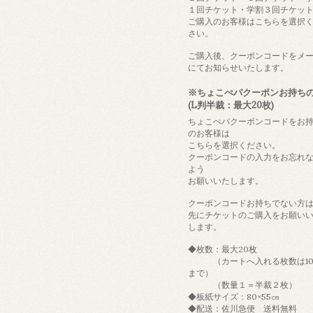
１回チケット・学割３回チケッ
ご購入のお客様はこちらを選択
さい。
ご購入後、クーポンコードをメ
にてお知らせいたします。
※ちょこぺパクーポンお持ち
(L判半裁：最大20枚)
ちょこぺパクーポンコードをお
のお客様は
こちらを選択ください。
クーポンコードの入力をお忘れ
よう
お願いいたします。
クーポンコードお持ちでない方
先にチケットのご購入をお願い
します。
◆枚数：最大20枚
（カートへ入れる枚数は10
まで）
（数量１＝半裁２枚）
◆板紙サイズ：80×55㎝
◆配送：佐川急便 送料無料