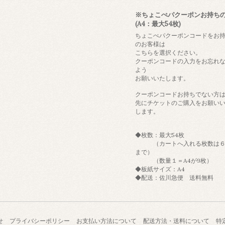
※ちょこぺパクーポンお持ち
(A4：最大54枚)
ちょこぺパクーポンコードをお
のお客様は
こちらを選択ください。
クーポンコードの入力をお忘れ
よう
お願いいたします。
クーポンコードお持ちでない方
先にチケットのご購入をお願い
します。
◆枚数：最大54枚
（カートへ入れる枚数は６
まで）
（数量１＝A4が9枚）
◆板紙サイズ：A4
◆配送：佐川急便 送料無料
せ
プライバシーポリシー
お支払い方法について
配送方法・送料について
特