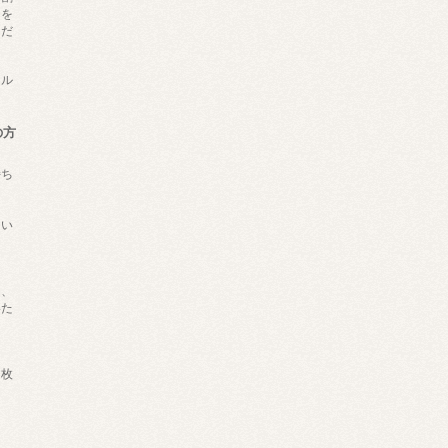
トを
くだ
ール
の方
持ち
ない
は、
いた
枚