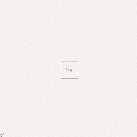
Top
便
計が