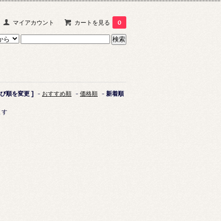
マイアカウント
カートを見る
0
並び順を変更 ]
-
おすすめ順
-
価格順
-
新着順
ます